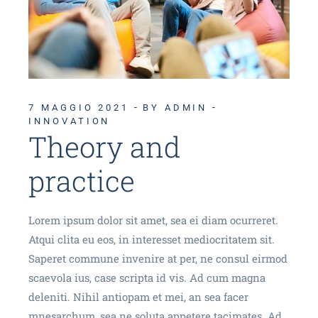
7 MAGGIO 2021
BY ADMIN
INNOVATION
Theory and
practice
Lorem ipsum dolor sit amet, sea ei diam ocurreret.
Atqui clita eu eos, in interesset mediocritatem sit.
Saperet commune invenire at per, ne consul eirmod
scaevola ius, case scripta id vis. Ad cum magna
deleniti. Nihil antiopam et mei, an sea facer
mnesarchum, sea ne soluta appetere tacimates. Ad