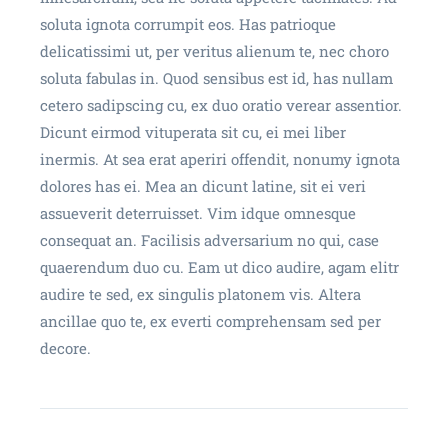
soluta ignota corrumpit eos. Has patrioque
delicatissimi ut, per veritus alienum te, nec choro
soluta fabulas in. Quod sensibus est id, has nullam
cetero sadipscing cu, ex duo oratio verear assentior.
Dicunt eirmod vituperata sit cu, ei mei liber
inermis. At sea erat aperiri offendit, nonumy ignota
dolores has ei. Mea an dicunt latine, sit ei veri
assueverit deterruisset. Vim idque omnesque
consequat an. Facilisis adversarium no qui, case
quaerendum duo cu. Eam ut dico audire, agam elitr
audire te sed, ex singulis platonem vis. Altera
ancillae quo te, ex everti comprehensam sed per
decore.