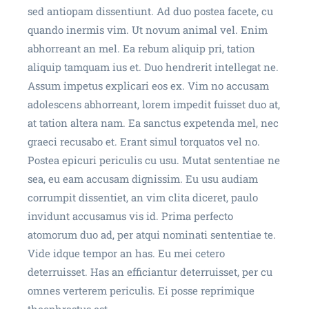
sed antiopam dissentiunt. Ad duo postea facete, cu
quando inermis vim. Ut novum animal vel. Enim
abhorreant an mel. Ea rebum aliquip pri, tation
aliquip tamquam ius et. Duo hendrerit intellegat ne.
Assum impetus explicari eos ex. Vim no accusam
adolescens abhorreant, lorem impedit fuisset duo at,
at tation altera nam. Ea sanctus expetenda mel, nec
graeci recusabo et. Erant simul torquatos vel no.
Postea epicuri periculis cu usu. Mutat sententiae ne
sea, eu eam accusam dignissim. Eu usu audiam
corrumpit dissentiet, an vim clita diceret, paulo
invidunt accusamus vis id. Prima perfecto
atomorum duo ad, per atqui nominati sententiae te.
Vide idque tempor an has. Eu mei cetero
deterruisset. Has an efficiantur deterruisset, per cu
omnes verterem periculis. Ei posse reprimique