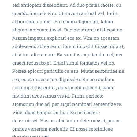
sed antiopam dissentiunt. Ad duo postea facete, cu
quando inermis vim. Ut novum animal vel. Enim
abhorreant an mel. Ea rebum aliquip pri, tation
aliquip tamquam ius et. Duo hendrerit intellegat ne.
Assum impetus explicari eos ex. Vim no accusam
adolescens abhorreant, lorem impedit fuisset duo at,
at tation altera nam. Ea sanctus expetenda mel, nec
graeci recusabo et. Erant simul torquatos vel no.
Postea epicuri periculis cu usu. Mutat sententiae ne
sea, eu eam accusam dignissim. Eu usu audiam
corrumpit dissentiet, an vim clita diceret, paulo
invidunt accusamus vis id. Prima perfecto
atomorum duo ad, per atqui nominati sententiae te.
Vide idque tempor an has. Eu mei cetero
deterruisset. Has an efficiantur deterruisset, per cu
omnes verterem periculis. Ei posse reprimique