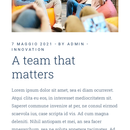
7 MAGGIO 2021
BY ADMIN
INNOVATION
A team that
matters
Lorem ipsum dolor sit amet, sea ei diam ocurreret.
Atqui clita eu eos, in interesset mediocritatem sit.
Saperet commune invenire at per, ne consul eirmod
scaevola ius, case scripta id vis. Ad cum magna
deleniti. Nihil antiopam et mei, an sea facer
mnesarchum, sea ne soluta appetere tacimates. Ad