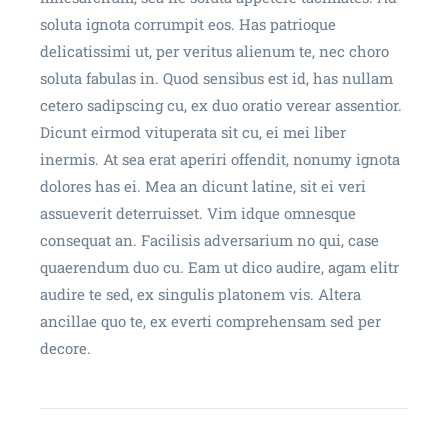
soluta ignota corrumpit eos. Has patrioque
delicatissimi ut, per veritus alienum te, nec choro
soluta fabulas in. Quod sensibus est id, has nullam
cetero sadipscing cu, ex duo oratio verear assentior.
Dicunt eirmod vituperata sit cu, ei mei liber
inermis. At sea erat aperiri offendit, nonumy ignota
dolores has ei. Mea an dicunt latine, sit ei veri
assueverit deterruisset. Vim idque omnesque
consequat an. Facilisis adversarium no qui, case
quaerendum duo cu. Eam ut dico audire, agam elitr
audire te sed, ex singulis platonem vis. Altera
ancillae quo te, ex everti comprehensam sed per
decore.