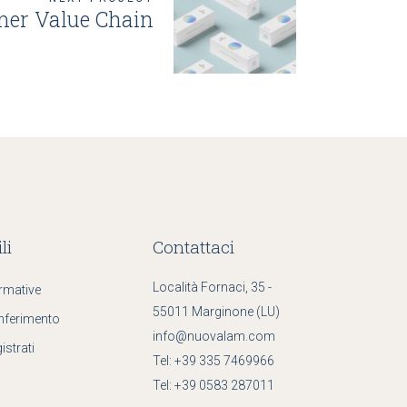
mer Value Chain
li
Contattaci
Località Fornaci, 35 -
rmative
55011 Marginone (LU)
nferimento
info@nuovalam.com
istrati
Tel:
+39 335 7469966
Tel:
+39 0583 287011