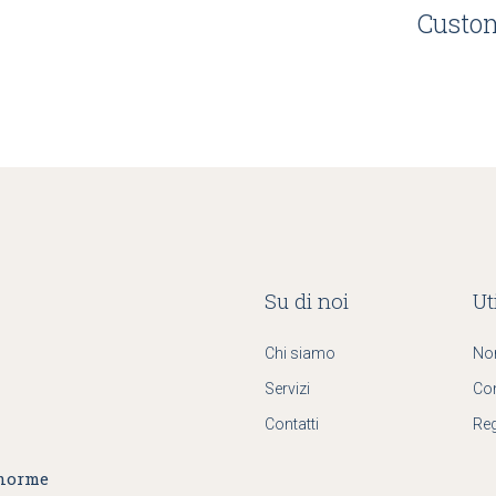
Custo
Su di noi
Uti
Chi siamo
No
Servizi
Co
Contatti
Reg
 norme