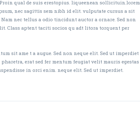
Proin qual de suis erestopius. liqueenean sollicituin.lorem
sum, nec sagittis sem nibh id elit. vulputate cursus a sit
 Nam nec tellus a odio tincidunt auctor a ornare. Sed non
it. Class aptent taciti socios qu adt litora torquent per
um sit ame t a augue. Sed non neque elit. Sed ut imperdiet
aretra, erat sed fer mentum feugiat velit mauris egestas
endisse in orci enim. neque elit. Sed ut imperdiet.