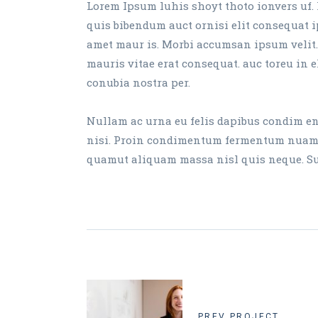
Lorem Ipsum luhis shoyt thoto ionvers uf. 
quis bibendum auct ornisi elit consequat ip
amet maur is. Morbi accumsan ipsum velit.
mauris vitae erat consequat. auc toreu in el
conubia nostra per.
Nullam ac urna eu felis dapibus condim ent
nisi. Proin condimentum fermentum nuam ph
quamut aliquam massa nisl quis neque. Susp
PREV PROJECT