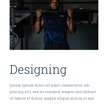
Designing
Lorem ipsum dolor sit amet, consectetur adi
piscing elit, sed do eiusmod tempor inci didunt
ut labore et dolore magna aliqua minim et eos.