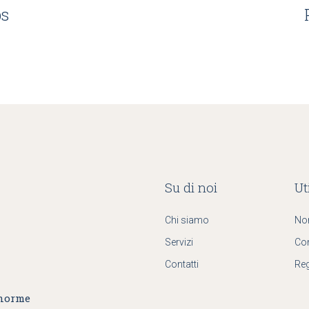
ps
Su di noi
Uti
Chi siamo
No
Servizi
Co
Contatti
Reg
 norme