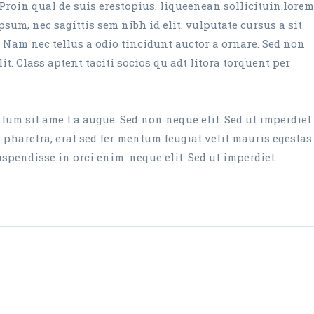
Proin qual de suis erestopius. liqueenean sollicituin.lorem
sum, nec sagittis sem nibh id elit. vulputate cursus a sit
 Nam nec tellus a odio tincidunt auctor a ornare. Sed non
it. Class aptent taciti socios qu adt litora torquent per
um sit ame t a augue. Sed non neque elit. Sed ut imperdiet
aretra, erat sed fer mentum feugiat velit mauris egestas
endisse in orci enim. neque elit. Sed ut imperdiet.