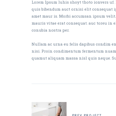
Lorem Ipsum luhis shoyt thoto ionvers uf. 
quis bibendum auct ornisi elit consequat ip
amet maur is. Morbi accumsan ipsum velit.
mauris vitae erat consequat. auc toreu in el
conubia nostra per.
Nullam ac urna eu felis dapibus condim ent
nisi. Proin condimentum fermentum nuam ph
quamut aliquam massa nisl quis neque. Susp
PREV PROJECT